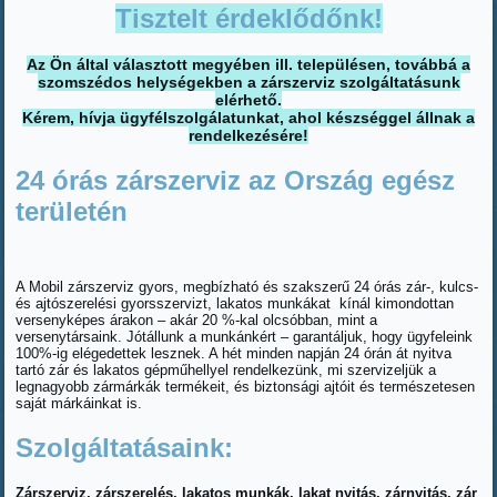
Tisztelt érdeklődőnk!
Az Ön által választott megyében ill. településen, továbbá a
szomszédos helységekben a zárszerviz szolgáltatásunk
elérhető.
Kérem, hívja ügyfélszolgálatunkat, ahol készséggel állnak a
rendelkezésére!
24 órás zárszerviz az Ország egész
területén
A Mobil zárszerviz gyors, megbízható és szakszerű 24 órás zár-, kulcs-
és ajtószerelési gyorsszervizt, lakatos munkákat kínál kimondottan
versenyképes árakon – akár 20 %-kal olcsóbban, mint a
versenytársaink. Jótállunk a munkánkért – garantáljuk, hogy ügyfeleink
100%-ig elégedettek lesznek. A hét minden napján 24 órán át nyitva
tartó zár és lakatos gépműhellyel rendelkezünk, mi szervizeljük a
legnagyobb zármárkák termékeit, és biztonsági ajtóit és természetesen
saját márkáinkat is.
Szolgáltatásaink:
Zárszerviz, zárszerelés, lakatos munkák, lakat nyitás, zárnyitás, zár