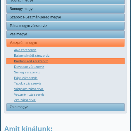
Nógrád megye
Somogy megye
Szabolcs-Szatmár-Bereg megye
Tolna megye zárszerviz
Vas megye
Veszprém megye
Ajka zárszerviz
Balatonalmádi zárszerviz
Balatonfüred zárszerviz
Devecser zárszerviz
Sümeg zárszerviz
Pápa zárszerviz
Tapolca zárszerviz
Várpalota zárszerviz
Veszprém zárszerviz
Zirc zárszerviz
Zala megye
Amit kínálunk: