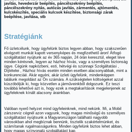
javítás, hevederzár beépítés, páncélszekrény beépítés,
páncélszekrény nyitás, autózás javítás, zármentés, ajtómentés,
kulcskészítés, speciális kulcsok készítése, biztonsági zárak
beépítése, javítása, stb
Stratégiánk
Fő üzletcélunk, hogy ügyfelünk biztos legyen abban, hogy szakszerűen
elvégzett munkát kapott versenyképes és megfizethető áron! Átfogó
szolgáltatást nyújtunk az év 365 napján, 24 órán keresztül, eleget téve
minden kérésnek, legyen az házhoz hívás, vagy a személyes biztonság
ügye. Cégünk napközbeni, esti, hétvégi és szünnapi Szolgáltatási ,
Díjtételei , Házhoz hívás esetén minden esetben alacsonyabbak, mint a
konkurenciáé. Akár egyéni, akár üzleti ügyfelünk, mindenképpen
találunk megoldást az Ön számára. A szükségtelen költségeket azzal
küszöböljük ki, hogy közvetlen a járműveinkből dolgozunk. Ez teszi
továbbá lehetővé azt is, hogy ezek a megtakarítások megjelenjenek az
ügyfeleknek kínált alacsony árainkban.
Valóban nyerő helyzet mind ügyfeleinknek, mind nekünk. Mi, a Mobil
zárszerviz cégnél azon vagyunk, hogy magas minőségű és személyes
szolgáltatást nyújtsunk a Magyarországon található nagyobb
városokban ahol megbíznak bennünk, tisztelik szakértelmünket, és
számítanak rugalmasságunkra. Minden ügyfelünk biztos lehet abban,
hogy magas színvonalú szolgáltatást kap.