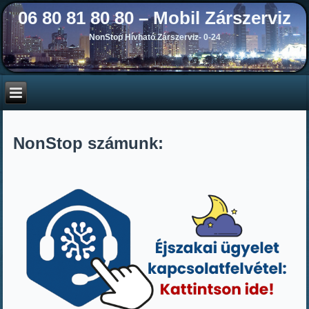
06 80 81 80 80 – Mobil Zárszerviz
NonStop Hívható Zárszerviz- 0-24
NonStop számunk: