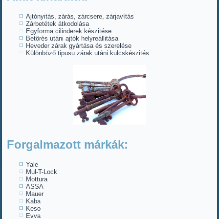
Ajtónyitás, zárás, zárcsere, zárjavítás
Zárbetétek átkodolása
Egyforma cilinderek készitése
Betörés utáni ajtók helyreállitása
Heveder zárak gyártása és szerelése
Különböző tipusu zárak utáni kulcskészités
Forgalmazott márkák:
Yale
Mul-T-Lock
Mottura
ASSA
Mauer
Kaba
Keso
Evva