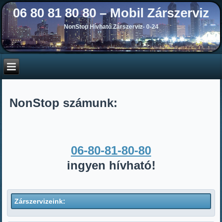
06 80 81 80 80 – Mobil Zárszerviz
NonStop Hívható Zárszerviz- 0-24
NonStop számunk:
06-80-81-80-80
ingyen hívható!
Zárszervizeink: