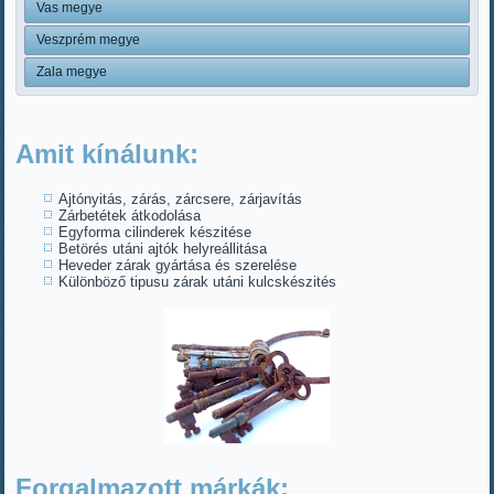
Vas megye
Veszprém megye
Zala megye
Amit kínálunk:
Ajtónyitás, zárás, zárcsere, zárjavítás
Zárbetétek átkodolása
Egyforma cilinderek készitése
Betörés utáni ajtók helyreállitása
Heveder zárak gyártása és szerelése
Különböző tipusu zárak utáni kulcskészités
Forgalmazott márkák: