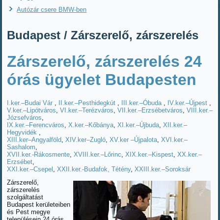
Autózár csere BMW-ben
Budapest / Zárszerelő, zárszerelés
Zárszerelő, zárszerelés 24
órás ügyelet Budapesten
I.ker.–Budai Vár
,
II.ker.–Pesthidegkút
,
III.ker.–Óbuda
,
IV.ker.–Újpest
,
V.ker.–Lipótváros
,
VI.ker.–Terézváros
,
VII.ker.–Erzsébetváros
,
VIII.ker.–
Józsefváros
,
IX.ker.–Ferencváros
,
X.ker.–Kőbánya
,
XI.ker.–Újbuda
,
XII.ker.–
Hegyvidék
,
XIII.ker–Angyalföld
,
XIV.ker–Zugló
,
XV.ker –Újpalota
,
XVI.ker.–
Sashalom
,
XVII.ker.-Rákosmente
,
XVIII.ker.–Lőrinc
,
XIX.ker.–Kispest
,
XX.ker.–
Erzsébet
,
XXI.ker.–Csepel
,
XXII.ker.-Budafok, Tétény
,
XXIII.ker.–Soroksár
Zárszerelő,
zárszerelés
szolgáltatást
Budapest kerületeiben
és Pest megye
településein 24 órás