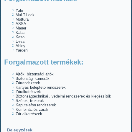
Yale
Mul-T-Lock
Mottura
ASSA
Mauer
Kaba
Keso
Evva
Abloy
Yardeni
Forgalmazott termékek:
Ajtók, biztonsági ajtók
Biztonsági kamerák
Zárrendszerek
Kártyás beléptető rendszerek
Záralkatrészek
Biztonságtechnikai , védelmi rendszerek és kiegészítők
Széfek, trezorok
Kaputelefon rendszerek
Kombinációs zárak
Zár alkatrészek
Bejegyzések