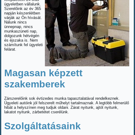
ügyeletben vállalunk.
Szerelőink az év 365
napján készenlétben
várják az Ön hívását.
Nálunk nincs
ünnepnap, nincs
munkaszüneti nap,
dolgozunk hétvégén
és éjszaka is. Nem
számítunk fel ügyeleti
felárat.
Magasan képzett
szakemberek
Zárszerelőink sok évtizedes munka tapasztalatával rendelkeznek.
Ügyeleti autóink jól felszerelt műhelyt tartalmaznak. A legtöbb felmerülő
hibát a helyszínen meg tudjuk oldani. Zárat nyitunk, ajtót nyitunk,
lakatot nyitunk, zárbetétet cserélünk.
Szolgáltatásaink