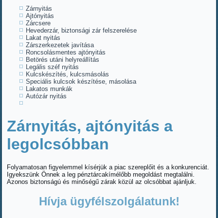
Zárnyitás
Ajtónyitás
Zárcsere
Hevederzár, biztonsági zár felszerelése
Lakat nyitás
Zárszerkezetek javítása
Roncsolásmentes ajtónyitás
Betörés utáni helyreállítás
Legális széf nyitás
Kulcskészítés, kulcsmásolás
Speciális kulcsok készítése, másolása
Lakatos munkák
Autózár nyitás
Zárnyitás, ajtónyitás a
legolcsóbban
Folyamatosan figyelemmel kísérjük a piac szereplőit és a konkurenciát.
Igyekszünk Önnek a leg pénztárcakímélőbb megoldást megtalálni.
Azonos biztonságú és minőségű zárak közül az olcsóbbat ajánljuk.
Hívja ügyfélszolgálatunk!