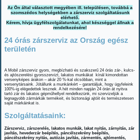
Az Ön által választott megyében ill. településen, továbbá a
szomszédos helységekben a zárszerviz szolgáltatásunk
elérhető.
Kérem, hívja ügyfélszolgálatunkat, ahol készséggel állnak a
rendelkezésére!
24 órás zárszerviz az Ország egész
területén
A Mobil zárszerviz gyors, megbízható és szakszerű 24 órás zár-, kulcs-
és ajtószerelési gyorsszervizt, lakatos munkákat kínál kimondottan
versenyképes árakon – akár 20 %-kal olcsóbban, mint a
versenytársaink. Jótállunk a munkánkért – garantáljuk, hogy ügyfeleink
100%-ig elégedettek lesznek. A hét minden napján 24 órán át nyitva
tartó zár és lakatos gépműhellyel rendelkezünk, mi szervizeljük a
legnagyobb zármárkák termékeit, és biztonsági ajtóit és természetesen
saját márkáinkat is.
Szolgáltatásaink:
Zárszerviz, zárszerelés, lakatos munkák, lakat nyitás, zárnyitás, zár
javítás, hevederzár beépítés, páncélszekrény beépítés,
páncélszekrény nyitás, autózás javítás, zármentés, ajtómentés,