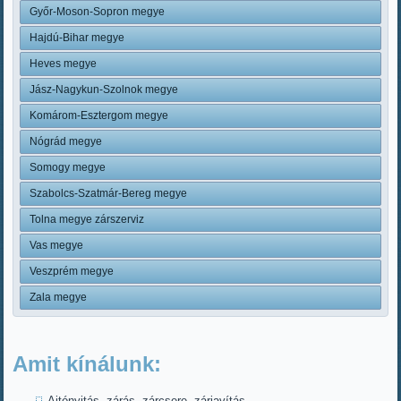
Győr-Moson-Sopron megye
Hajdú-Bihar megye
Heves megye
Jász-Nagykun-Szolnok megye
Komárom-Esztergom megye
Nógrád megye
Somogy megye
Szabolcs-Szatmár-Bereg megye
Tolna megye zárszerviz
Vas megye
Veszprém megye
Zala megye
Amit kínálunk:
Ajtónyitás, zárás, zárcsere, zárjavítás