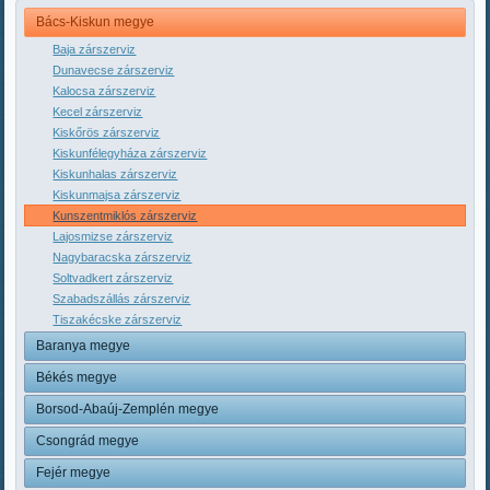
Bács-Kiskun megye
Baja zárszerviz
Dunavecse zárszerviz
Kalocsa zárszerviz
Kecel zárszerviz
Kiskőrös zárszerviz
Kiskunfélegyháza zárszerviz
Kiskunhalas zárszerviz
Kiskunmajsa zárszerviz
Kunszentmiklós zárszerviz
Lajosmizse zárszerviz
Nagybaracska zárszerviz
Soltvadkert zárszerviz
Szabadszállás zárszerviz
Tiszakécske zárszerviz
Baranya megye
Békés megye
Borsod-Abaúj-Zemplén megye
Csongrád megye
Fejér megye