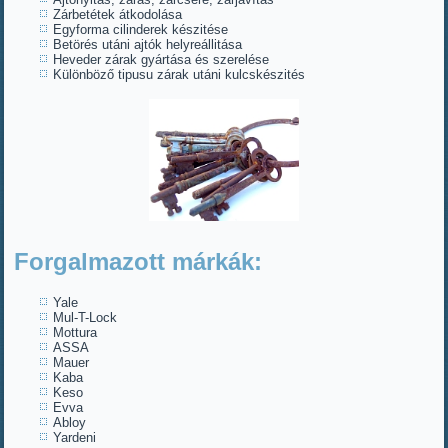
Zárbetétek átkodolása
Egyforma cilinderek készitése
Betörés utáni ajtók helyreállitása
Heveder zárak gyártása és szerelése
Különböző tipusu zárak utáni kulcskészités
Forgalmazott márkák:
Yale
Mul-T-Lock
Mottura
ASSA
Mauer
Kaba
Keso
Evva
Abloy
Yardeni