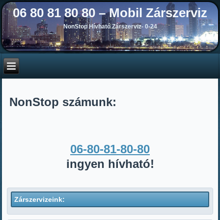
06 80 81 80 80 – Mobil Zárszerviz
NonStop Hívható Zárszerviz- 0-24
NonStop számunk:
06-80-81-80-80
ingyen hívható!
Zárszervizeink: