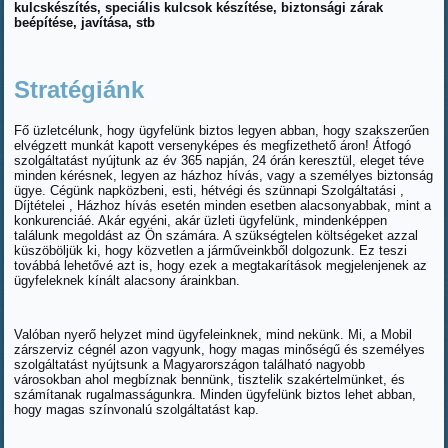
kulcskészítés, speciális kulcsok készítése, biztonsági zárak
beépítése, javítása, stb
Stratégiánk
Fő üzletcélunk, hogy ügyfelünk biztos legyen abban, hogy szakszerűen
elvégzett munkát kapott versenyképes és megfizethető áron! Átfogó
szolgáltatást nyújtunk az év 365 napján, 24 órán keresztül, eleget téve
minden kérésnek, legyen az házhoz hívás, vagy a személyes biztonság
ügye. Cégünk napközbeni, esti, hétvégi és szünnapi Szolgáltatási ,
Díjtételei , Házhoz hívás esetén minden esetben alacsonyabbak, mint a
konkurenciáé. Akár egyéni, akár üzleti ügyfelünk, mindenképpen
találunk megoldást az Ön számára. A szükségtelen költségeket azzal
küszöböljük ki, hogy közvetlen a járműveinkből dolgozunk. Ez teszi
továbbá lehetővé azt is, hogy ezek a megtakarítások megjelenjenek az
ügyfeleknek kínált alacsony árainkban.
Valóban nyerő helyzet mind ügyfeleinknek, mind nekünk. Mi, a Mobil
zárszerviz cégnél azon vagyunk, hogy magas minőségű és személyes
szolgáltatást nyújtsunk a Magyarországon található nagyobb
városokban ahol megbíznak bennünk, tisztelik szakértelmünket, és
számítanak rugalmasságunkra. Minden ügyfelünk biztos lehet abban,
hogy magas színvonalú szolgáltatást kap.