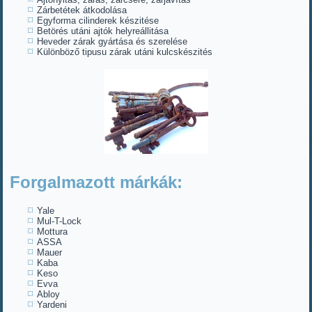
Zárbetétek átkodolása
Egyforma cilinderek készitése
Betörés utáni ajtók helyreállitása
Heveder zárak gyártása és szerelése
Különböző tipusu zárak utáni kulcskészités
Forgalmazott márkák:
Yale
Mul-T-Lock
Mottura
ASSA
Mauer
Kaba
Keso
Evva
Abloy
Yardeni