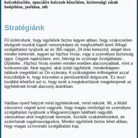
kulcskészítés, speciális kulcsok készítése, biztonsági zárak
beépítése, javítása, stb
Stratégiánk
Fő üzletcélunk, hogy ügyfelünk biztos legyen abban, hogy szakszerűen
elvégzett munkát kapott versenyképes és megfizethető áron! Átfogó
szolgáltatást nyújtunk az év 365 napján, 24 órán keresztül, eleget téve
minden kérésnek, legyen az házhoz hívás, vagy a személyes biztonság
ügye. Cégünk napközbeni, esti, hétvégi és szünnapi Szolgáltatási ,
Díjtételei , Házhoz hívás esetén minden esetben alacsonyabbak, mint a
konkurenciáé. Akár egyéni, akár üzleti ügyfelünk, mindenképpen
találunk megoldást az Ön számára. A szükségtelen költségeket azzal
küszöböljük ki, hogy közvetlen a járműveinkből dolgozunk. Ez teszi
továbbá lehetővé azt is, hogy ezek a megtakarítások megjelenjenek az
ügyfeleknek kínált alacsony árainkban.
Valóban nyerő helyzet mind ügyfeleinknek, mind nekünk. Mi, a Mobil
zárszerviz cégnél azon vagyunk, hogy magas minőségű és személyes
szolgáltatást nyújtsunk a Magyarországon található nagyobb
városokban ahol megbíznak bennünk, tisztelik szakértelmünket, és
számítanak rugalmasságunkra. Minden ügyfelünk biztos lehet abban,
hogy magas színvonalú szolgáltatást kap.