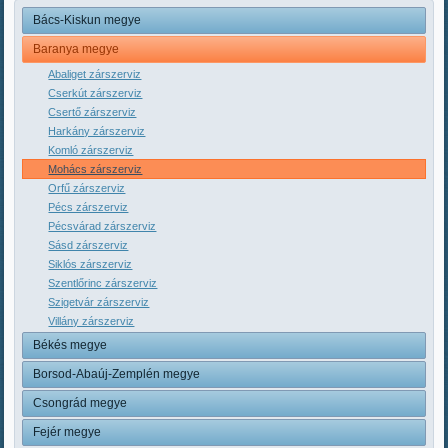
Bács-Kiskun megye
Baranya megye
Abaliget zárszerviz
Cserkút zárszerviz
Csertő zárszerviz
Harkány zárszerviz
Komló zárszerviz
Mohács zárszerviz
Orfű zárszerviz
Pécs zárszerviz
Pécsvárad zárszerviz
Sásd zárszerviz
Siklós zárszerviz
Szentlőrinc zárszerviz
Szigetvár zárszerviz
Villány zárszerviz
Békés megye
Borsod-Abaúj-Zemplén megye
Csongrád megye
Fejér megye