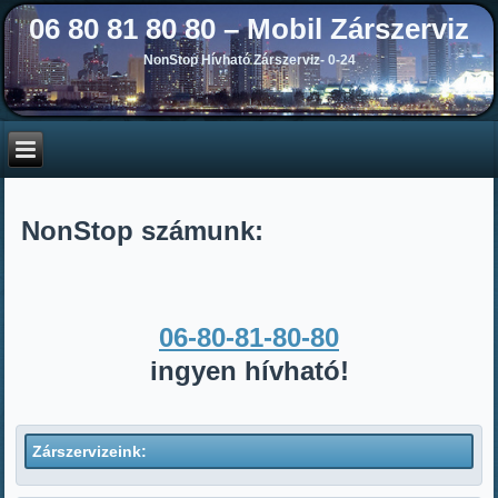
06 80 81 80 80 – Mobil Zárszerviz
NonStop Hívható Zárszerviz- 0-24
NonStop számunk:
06-80-81-80-80
ingyen hívható!
Zárszervizeink: