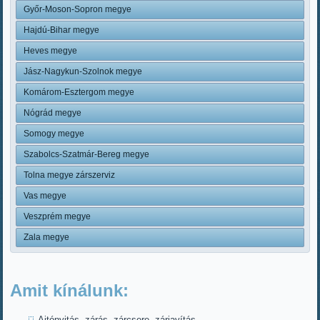
Győr-Moson-Sopron megye
Hajdú-Bihar megye
Heves megye
Jász-Nagykun-Szolnok megye
Komárom-Esztergom megye
Nógrád megye
Somogy megye
Szabolcs-Szatmár-Bereg megye
Tolna megye zárszerviz
Vas megye
Veszprém megye
Zala megye
Amit kínálunk:
Ajtónyitás, zárás, zárcsere, zárjavítás