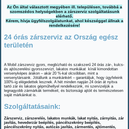
Az Ön által választott megyében ill. településen, továbbá a
szomszédos helységekben a zárszerviz szolgáltatásunk
elérhető.
Kérem, hívja ügyfélszolgálatunkat, ahol készséggel állnak a
rendelkezésére!
24 órás zárszerviz az Ország egész
területén
A Mobil zárszerviz gyors, megbízható és szakszerű 24 órás zár-, kulcs-
és ajtószerelési gyorsszervizt, lakatos munkákat kínál kimondottan
versenyképes árakon – akár 20 %-kal olcsóbban, mint a
versenytársaink. Jótállunk a munkánkért – garantáljuk, hogy ügyfeleink
100%-ig elégedettek lesznek. A hét minden napján 24 órán át nyitva
tartó zár és lakatos gépműhellyel rendelkezünk, mi szervizeljük a
legnagyobb zármárkák termékeit, és biztonsági ajtóit és természetesen
saját márkáinkat is.
Szolgáltatásaink:
Zárszerviz, zárszerelés, lakatos munkák, lakat nyitás, zárnyitás, zár
javítás, hevederzár beépítés, páncélszekrény beépítés,
páncélszekrény nyitás, autózás javítás, zármentés, ajtómentés,