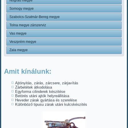
Nógrád megye
Somogy megye
Szabolcs-Szatmár-Bereg megye
Tolna megye zárszerviz
Vas megye
Veszprém megye
Zala megye
Amit kínálunk:
Ajtónyitás, zárás, zárcsere, zárjavítás
Zárbetétek átkodolása
Egyforma cilinderek készitése
Betörés utáni ajtók helyreállitása
Heveder zárak gyártása és szerelése
Különböző tipusu zárak utáni kulcskészités