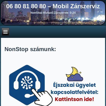
06 80 81 80 80 – Mobil Zárszerviz
NonStop Hívható Zárszerviz- 0-24
NonStop számunk: