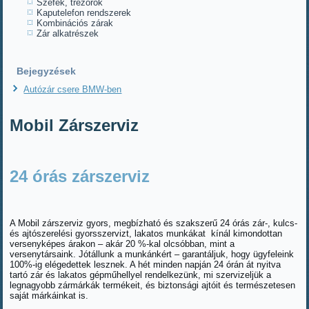
Széfek, trezorok
Kaputelefon rendszerek
Kombinációs zárak
Zár alkatrészek
Bejegyzések
Autózár csere BMW-ben
Mobil Zárszerviz
24 órás zárszerviz
A Mobil zárszerviz gyors, megbízható és szakszerű 24 órás zár-, kulcs-
és ajtószerelési gyorsszervizt, lakatos munkákat kínál kimondottan
versenyképes árakon – akár 20 %-kal olcsóbban, mint a
versenytársaink. Jótállunk a munkánkért – garantáljuk, hogy ügyfeleink
100%-ig elégedettek lesznek. A hét minden napján 24 órán át nyitva
tartó zár és lakatos gépműhellyel rendelkezünk, mi szervizeljük a
legnagyobb zármárkák termékeit, és biztonsági ajtóit és természetesen
saját márkáinkat is.