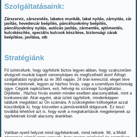
Szolgáltatásaink:
Zárszerviz, zárszerelés, lakatos munkák, lakat nyitás, zárnyitás, zár
javítás, hevederzár beépítés, páncélszekrény beépítés,
páncélszekrény nyitás, autózás javítás, zármentés, ajtómentés,
kulcskészítés, speciális kulcsok készítése, biztonsági zárak
beépítése, javítása, stb
Stratégiánk
Fő üzletcélunk, hogy ügyfelünk biztos legyen abban, hogy szakszerűen
elvégzett munkát kapott versenyképes és megfizethető áron! Átfogó
szolgáltatást nyújtunk az év 365 napján, 24 órán keresztül, eleget téve
minden kérésnek, legyen az házhoz hívás, vagy a személyes biztonság
ügye. Cégünk napközbeni, esti, hétvégi és szünnapi Szolgáltatási ,
Díjtételei , Házhoz hívás esetén minden esetben alacsonyabbak, mint a
konkurenciáé. Akár egyéni, akár üzleti ügyfelünk, mindenképpen
találunk megoldást az Ön számára. A szükségtelen költségeket azzal
küszöböljük ki, hogy közvetlen a járműveinkből dolgozunk. Ez teszi
továbbá lehetővé azt is, hogy ezek a megtakarítások megjelenjenek az
ügyfeleknek kínált alacsony árainkban.
Valóban nyerő helyzet mind ügyfeleinknek, mind nekünk. Mi, a Mobil