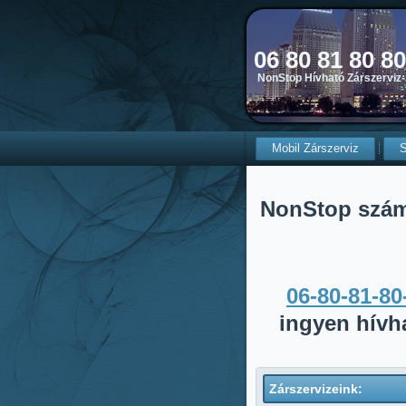
06 80 81 80 8
NonStop Hívható Zárszerviz-
Mobil Zárszerviz
S
NonStop szá
06-80-81-80
ingyen hívh
Zárszervizeink: