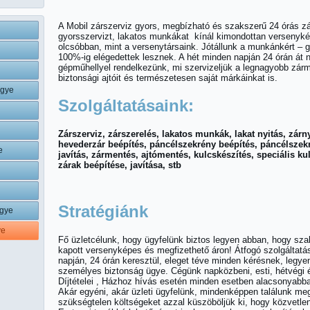
A Mobil zárszerviz gyors, megbízható és szakszerű 24 órás zár
gyorsszervizt, lakatos munkákat kínál kimondottan versenyké
olcsóbban, mint a versenytársaink. Jótállunk a munkánkért – g
100%-ig elégedettek lesznek. A hét minden napján 24 órán át ny
gépműhellyel rendelkezünk, mi szervizeljük a legnagyobb zárm
biztonsági ajtóit és természetesen saját márkáinkat is.
egye
Szolgáltatásaink:
Zárszerviz, zárszerelés, lakatos munkák, lakat nyitás, zárnyi
hevederzár beépítés, páncélszekrény beépítés, páncélszekr
e
javítás, zármentés, ajtómentés, kulcskészítés, speciális ku
zárak beépítése, javítása, stb
Stratégiánk
gye
ye
Fő üzletcélunk, hogy ügyfelünk biztos legyen abban, hogy sz
kapott versenyképes és megfizethető áron! Átfogó szolgáltatá
napján, 24 órán keresztül, eleget téve minden kérésnek, legy
személyes biztonság ügye. Cégünk napközbeni, esti, hétvégi é
Díjtételei , Házhoz hívás esetén minden esetben alacsonyabba
Akár egyéni, akár üzleti ügyfelünk, mindenképpen találunk m
szükségtelen költségeket azzal küszöböljük ki, hogy közvetle