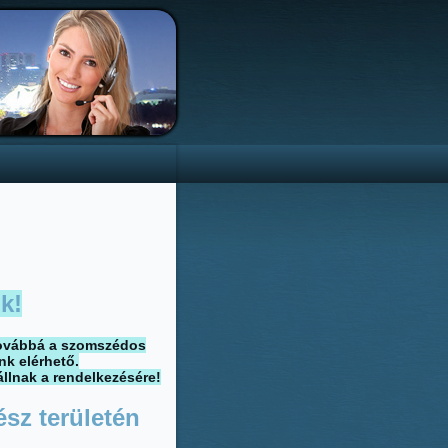
k!
 továbbá a szomszédos
nk elérhető.
állnak a rendelkezésére!
ész területén