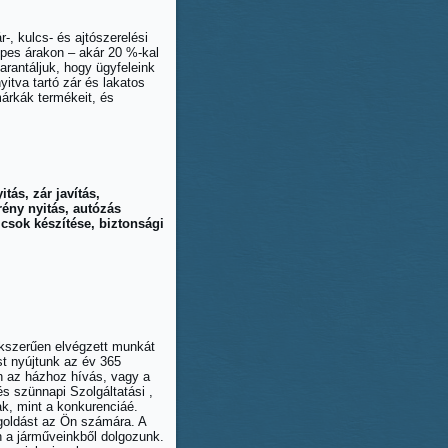
-, kulcs- és ajtószerelési
pes árakon – akár 20 %-kal
arantáljuk, hogy ügyfeleink
itva tartó zár és lakatos
árkák termékeit, és
tás, zár javítás,
ény nyitás, autózás
lcsok készítése, biztonsági
akszerűen elvégzett munkát
st nyújtunk az év 365
en az házhoz hívás, vagy a
s szünnapi Szolgáltatási ,
k, mint a konkurenciáé.
egoldást az Ön számára. A
n a járműveinkből dolgozunk.