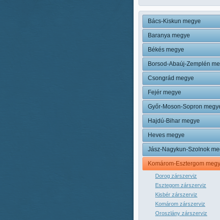
Bács-Kiskun megye
Baranya megye
Békés megye
Borsod-Abaúj-Zemplén m
Csongrád megye
Fejér megye
Győr-Moson-Sopron megy
Hajdú-Bihar megye
Heves megye
Jász-Nagykun-Szolnok me
Komárom-Esztergom meg
Dorog zárszerviz
Esztegom zárszerviz
Kisbér zárszerviz
Komárom zárszerviz
Oroszlány zárszerviz