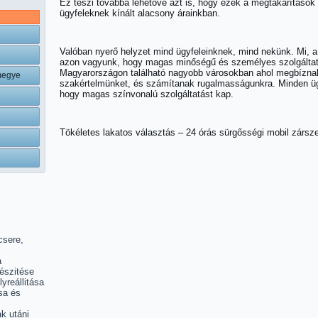
Ez teszi továbbá lehetővé azt is, hogy ezek a megtakarítások
ügyfeleknek kínált alacsony árainkban.
Valóban nyerő helyzet mind ügyfeleinknek, mind nekünk. Mi, a
azon vagyunk, hogy magas minőségű és személyes szolgáltat
Magyarországon található nagyobb városokban ahol megbíznak 
megye
szakértelmünket, és számítanak rugalmasságunkra. Minden ügy
hogy magas színvonalú szolgáltatást kap.
Tökéletes lakatos választás – 24 órás sürgősségi mobil zársze
csere,
a
észitése
lyreállitása
sa és
k utáni