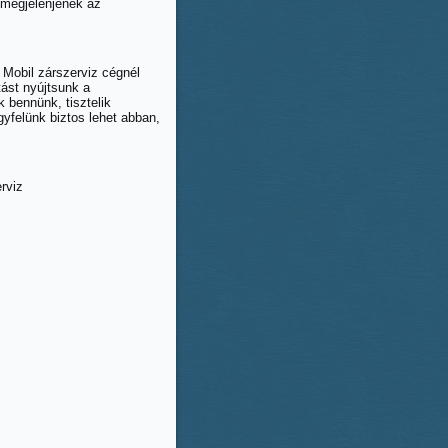
 megjelenjenek az
 Mobil zárszerviz cégnél
ást nyújtsunk a
bennünk, tisztelik
felünk biztos lehet abban,
rviz