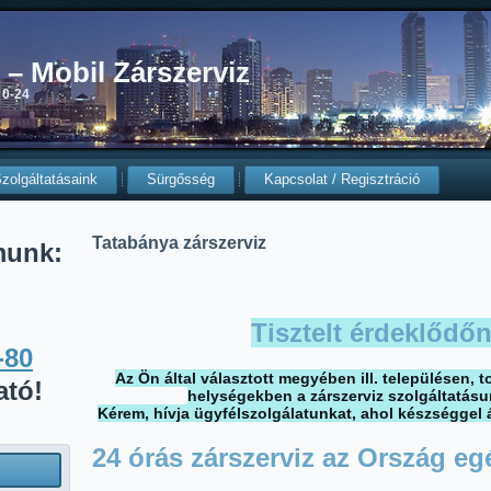
0 – Mobil Zárszerviz
 0-24
zolgáltatásaink
Sürgősség
Kapcsolat / Regisztráció
Tatabánya zárszerviz
munk:
Tisztelt érdeklődőn
-80
Az Ön által választott megyében ill. településen,
ató!
helységekben a zárszerviz szolgáltatásu
Kérem, hívja ügyfélszolgálatunkat, ahol készséggel 
24 órás zárszerviz az Ország eg