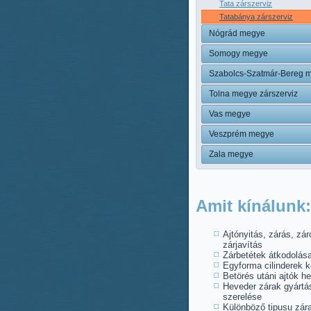
Tata zárszerviz
Tatabánya zárszerviz
Nógrád megye
Somogy megye
Szabolcs-Szatmár-Bereg 
Tolna megye zárszerviz
Vas megye
Veszprém megye
Zala megye
Amit kínálunk:
Ajtónyitás, zárás, zár
zárjavítás
Zárbetétek átkodolás
Egyforma cilinderek k
Betörés utáni ajtók he
Heveder zárak gyártá
szerelése
Különböző tipusu zára