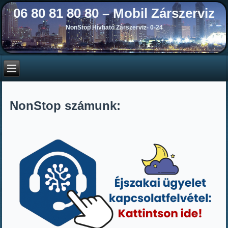
06 80 81 80 80 – Mobil Zárszerviz
NonStop Hívható Zárszerviz- 0-24
NonStop számunk: