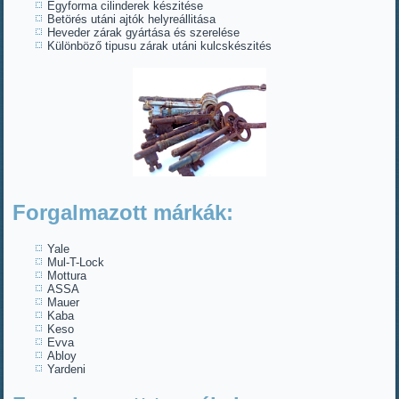
Egyforma cilinderek készitése
Betörés utáni ajtók helyreállitása
Heveder zárak gyártása és szerelése
Különböző tipusu zárak utáni kulcskészités
Forgalmazott márkák:
Yale
Mul-T-Lock
Mottura
ASSA
Mauer
Kaba
Keso
Evva
Abloy
Yardeni