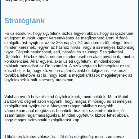
Stratégiánk
Fő üzletcélunk, hogy ügyfelünk biztos legyen abban, hogy szakszerűen
elvégzett munkát kapott versenyképes és megfizethető áron! Átfogó
szolgáltatást nyújtunk az év 365 napján, 24 órán keresztül, eleget téve
minden kérésnek, legyen az házhoz hívás, vagy a személyes biztonság
ügye. Cégünk napközbeni, esti, hétvégi és szünnapi Szolgáltatási ,
Díjtételei , Házhoz hívás esetén minden esetben alacsonyabbak, mint a
konkurenciáé. Akár egyéni, akár üzleti ügyfelünk, mindenképpen
találunk megoldást az Ön számára. A szükségtelen költségeket azzal
küszöböljük ki, hogy közvetlen a járműveinkből dolgozunk. Ez teszi
továbbá lehetővé azt is, hogy ezek a megtakarítások megjelenjenek az
ügyfeleknek kínált alacsony árainkban.
Valóban nyerő helyzet mind ügyfeleinknek, mind nekünk. Mi, a Mobil
zárszerviz cégnél azon vagyunk, hogy magas minőségű és személyes
szolgáltatást nyújtsunk a Magyarországon található nagyobb
városokban ahol megbíznak bennünk, tisztelik szakértelmünket, és
számítanak rugalmasságunkra. Minden ügyfelünk biztos lehet abban,
hogy magas színvonalú szolgáltatást kap.
Tökéletes lakatos választás – 24 órás sürgősségi mobil zárszerviz