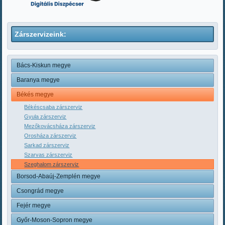
Zárszervizeink:
Bács-Kiskun megye
Baranya megye
Békés megye
Békéscsaba zárszerviz
Gyula zárszerviz
Mezőkovácsháza zárszerviz
Orosháza zárszerviz
Sarkad zárszerviz
Szarvas zárszerviz
Szeghalom zárszerviz
Borsod-Abaúj-Zemplén megye
Csongrád megye
Fejér megye
Győr-Moson-Sopron megye