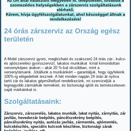
Az Ön által választott megyében ill. településen, továbbá a
szomszédos helységekben a zárszerviz szolgáltatásunk
elérhető.
Kérem, hívja ügyfélszolgálatunkat, ahol készséggel állnak a
rendelkezésére!
24 órás zárszerviz az Ország egész
területén
A Mobil zárszerviz gyors, megbízható és szakszerű 24 órás zár-, kulcs-
és ajtószerelési gyorsszervizt, lakatos munkákat kínál kimondottan
versenyképes árakon – akár 20 %-kal olcsóbban, mint a
versenytársaink. Jótállunk a munkánkért – garantáljuk, hogy ügyfeleink
100%-ig elégedettek lesznek. A hét minden napján 24 órán át nyitva
tartó zár és lakatos gépműhellyel rendelkezünk, mi szervizeljük a
legnagyobb zármárkák termékeit, és biztonsági ajtóit és természetesen
saját márkáinkat is.
Szolgáltatásaink:
Zárszerviz, zárszerelés, lakatos munkák, lakat nyitás, zárnyitás, zár
javítás, hevederzár beépítés, páncélszekrény beépítés,
páncélszekrény nyitás, autózás javítás, zármentés, ajtómentés,
kulcskészítés, speciális kulcsok készítése, biztonsági zárak
beépítése, javítása, stb