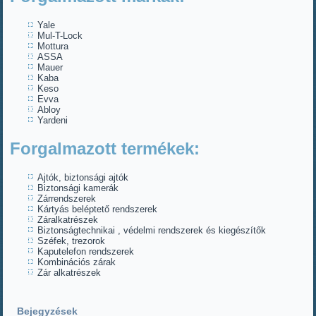
Yale
Mul-T-Lock
Mottura
ASSA
Mauer
Kaba
Keso
Evva
Abloy
Yardeni
Forgalmazott termékek:
Ajtók, biztonsági ajtók
Biztonsági kamerák
Zárrendszerek
Kártyás beléptető rendszerek
Záralkatrészek
Biztonságtechnikai , védelmi rendszerek és kiegészítők
Széfek, trezorok
Kaputelefon rendszerek
Kombinációs zárak
Zár alkatrészek
Bejegyzések