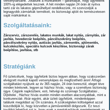
versenytársaink. Jótállunk a munkánkért – garantáljuk, hogy ügyfeleink
100%-ig elégedettek lesznek. A hét minden napján 24 órán át nyitva
tartó zár és lakatos gépműhellyel rendelkezünk, mi szervizeljük a
legnagyobb zármárkák termékeit, és biztonsági ajtóit és természetesen
saját márkáinkat is.
Szolgáltatásaink:
Zárszerviz, zárszerelés, lakatos munkák, lakat nyitás, zárnyitás, zár
javítás, hevederzár beépítés, páncélszekrény beépítés,
páncélszekrény nyitás, autózás javítás, zármentés, ajtómentés,
kulcskészítés, speciális kulcsok készítése, biztonsági zárak
beépítése, javítása, stb
Stratégiánk
Fő üzletcélunk, hogy ügyfelünk biztos legyen abban, hogy szakszerűen
elvégzett munkát kapott versenyképes és megfizethető áron! Átfogó
szolgáltatást nyújtunk az év 365 napján, 24 órán keresztül, eleget téve
minden kérésnek, legyen az házhoz hívás, vagy a személyes biztonság
ügye. Cégünk napközbeni, esti, hétvégi és szünnapi Szolgáltatási ,
Díjtételei , Házhoz hívás esetén minden esetben alacsonyabbak, mint a
konkurenciáé. Akár egyéni, akár üzleti ügyfelünk, mindenképpen
találunk megoldást az Ön számára. A szükségtelen költségeket azzal
küszöböljük ki, hogy közvetlen a járműveinkből dolgozunk. Ez teszi
továbbá lehetővé azt is, hogy ezek a megtakarítások megjelenjenek az