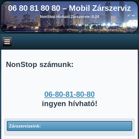
06 80 81 80 80 – Mobil Zárszerviz
NonStop Hívható Zárszerviz- 0-24
NonStop számunk:
06-80-81-80-80
ingyen hívható!
Zárszervizeink: