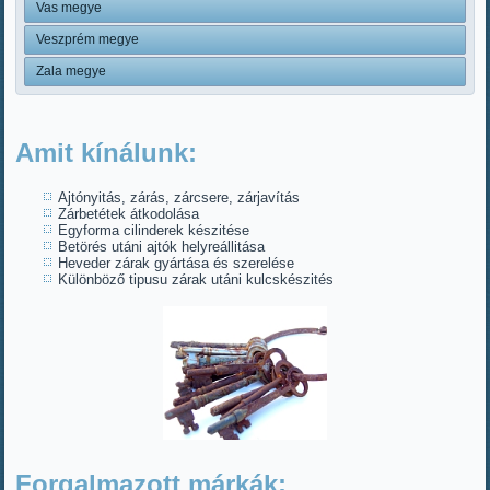
Vas megye
Veszprém megye
Zala megye
Amit kínálunk:
Ajtónyitás, zárás, zárcsere, zárjavítás
Zárbetétek átkodolása
Egyforma cilinderek készitése
Betörés utáni ajtók helyreállitása
Heveder zárak gyártása és szerelése
Különböző tipusu zárak utáni kulcskészités
Forgalmazott márkák: