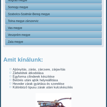
Nógrád megye
Somogy megye
Szabolcs-Szatmár-Bereg megye
Tolna megye zárszerviz
Vas megye
Veszprém megye
Zala megye
Amit kínálunk:
Ajtónyitás, zárás, zárcsere, zárjavítás
Zárbetétek átkodolása
Egyforma cilinderek készitése
Betörés utáni ajtók helyreállitása
Heveder zárak gyártása és szerelése
Különböző tipusu zárak utáni kulcskészités