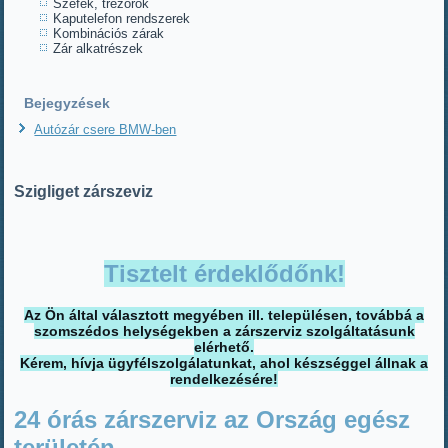
Széfek, trezorok
Kaputelefon rendszerek
Kombinációs zárak
Zár alkatrészek
Bejegyzések
Autózár csere BMW-ben
Szigliget zárszeviz
Tisztelt érdeklődőnk!
Az Ön által választott megyében ill. településen, továbbá a
szomszédos helységekben a zárszerviz szolgáltatásunk
elérhető.
Kérem, hívja ügyfélszolgálatunkat, ahol készséggel állnak a
rendelkezésére!
24 órás zárszerviz az Ország egész
területén