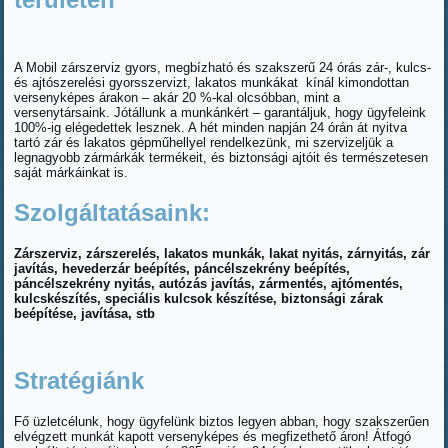
A Mobil zárszerviz gyors, megbízható és szakszerű 24 órás zár-, kulcs-
és ajtószerelési gyorsszervizt, lakatos munkákat kínál kimondottan
versenyképes árakon – akár 20 %-kal olcsóbban, mint a
versenytársaink. Jótállunk a munkánkért – garantáljuk, hogy ügyfeleink
100%-ig elégedettek lesznek. A hét minden napján 24 órán át nyitva
tartó zár és lakatos gépműhellyel rendelkezünk, mi szervizeljük a
legnagyobb zármárkák termékeit, és biztonsági ajtóit és természetesen
saját márkáinkat is.
Szolgáltatásaink:
Zárszerviz, zárszerelés, lakatos munkák, lakat nyitás, zárnyitás, zár
javítás, hevederzár beépítés, páncélszekrény beépítés,
páncélszekrény nyitás, autózás javítás, zármentés, ajtómentés,
kulcskészítés, speciális kulcsok készítése, biztonsági zárak
beépítése, javítása, stb
Stratégiánk
Fő üzletcélunk, hogy ügyfelünk biztos legyen abban, hogy szakszerűen
elvégzett munkát kapott versenyképes és megfizethető áron! Átfogó