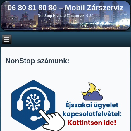
06 80 81 80 80 – Mobil Zárszerviz
NonStop Hívható Zárszerviz- 0-24
NonStop számunk: