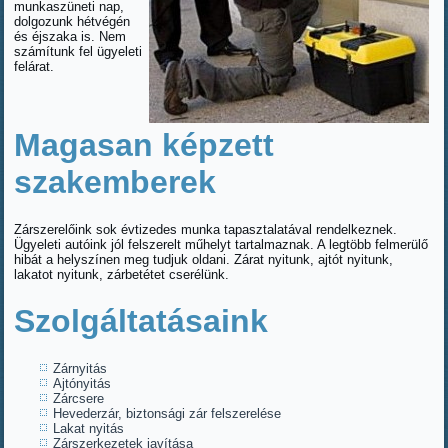
munkaszüneti nap,
dolgozunk hétvégén
és éjszaka is. Nem
számítunk fel ügyeleti
felárat.
Magasan képzett
szakemberek
Zárszerelőink sok évtizedes munka tapasztalatával rendelkeznek.
Ügyeleti autóink jól felszerelt műhelyt tartalmaznak. A legtöbb felmerülő
hibát a helyszínen meg tudjuk oldani. Zárat nyitunk, ajtót nyitunk,
lakatot nyitunk, zárbetétet cserélünk.
Szolgáltatásaink
Zárnyitás
Ajtónyitás
Zárcsere
Hevederzár, biztonsági zár felszerelése
Lakat nyitás
Zárszerkezetek javítása