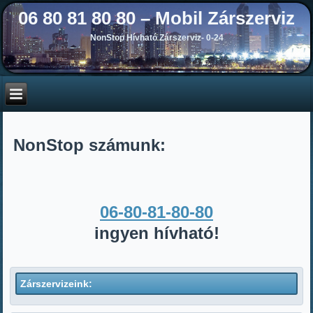
06 80 81 80 80 – Mobil Zárszerviz
NonStop Hívható Zárszerviz- 0-24
NonStop számunk:
06-80-81-80-80
ingyen hívható!
Zárszervizeink: