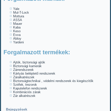
Yale
Mul-T-Lock
Mottura
ASSA
Mauer
Kaba
Keso
Evva
Abloy
Yardeni
Forgalmazott termékek:
Ajtók, biztonsági ajtók
Biztonsági kamerák
Zárrendszerek
Kártyás beléptető rendszerek
Záralkatrészek
Biztonságtechnikai , védelmi rendszerek és kiegészítők
Széfek, trezorok
Kaputelefon rendszerek
Kombinációs zárak
Zár alkatrészek
Bejegyzések