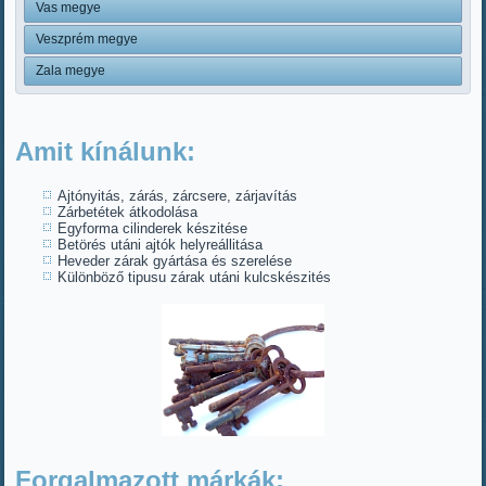
Vas megye
Veszprém megye
Zala megye
Amit kínálunk:
Ajtónyitás, zárás, zárcsere, zárjavítás
Zárbetétek átkodolása
Egyforma cilinderek készitése
Betörés utáni ajtók helyreállitása
Heveder zárak gyártása és szerelése
Különböző tipusu zárak utáni kulcskészités
Forgalmazott márkák: