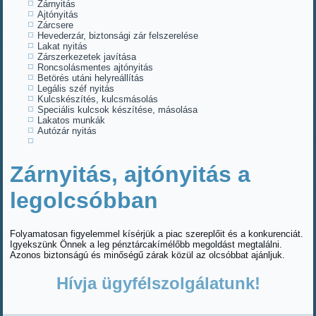
Zárnyitás
Ajtónyitás
Zárcsere
Hevederzár, biztonsági zár felszerelése
Lakat nyitás
Zárszerkezetek javítása
Roncsolásmentes ajtónyitás
Betörés utáni helyreállítás
Legális széf nyitás
Kulcskészítés, kulcsmásolás
Speciális kulcsok készítése, másolása
Lakatos munkák
Autózár nyitás
Zárnyitás, ajtónyitás a
legolcsóbban
Folyamatosan figyelemmel kísérjük a piac szereplőit és a konkurenciát.
Igyekszünk Önnek a leg pénztárcakímélőbb megoldást megtalálni.
Azonos biztonságú és minőségű zárak közül az olcsóbbat ajánljuk.
Hívja ügyfélszolgálatunk!