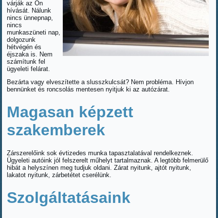
várják az Ön
hívását. Nálunk
nincs ünnepnap,
nincs
munkaszüneti nap,
dolgozunk
hétvégén és
éjszaka is. Nem
számítunk fel
ügyeleti felárat.
Bezárta vagy elveszítette a slusszkulcsát? Nem probléma. Hívjon
bennünket és roncsolás mentesen nyitjuk ki az autózárat.
Magasan képzett
szakemberek
Zárszerelőink sok évtizedes munka tapasztalatával rendelkeznek.
Ügyeleti autóink jól felszerelt műhelyt tartalmaznak. A legtöbb felmerülő
hibát a helyszínen meg tudjuk oldani. Zárat nyitunk, ajtót nyitunk,
lakatot nyitunk, zárbetétet cserélünk.
Szolgáltatásaink