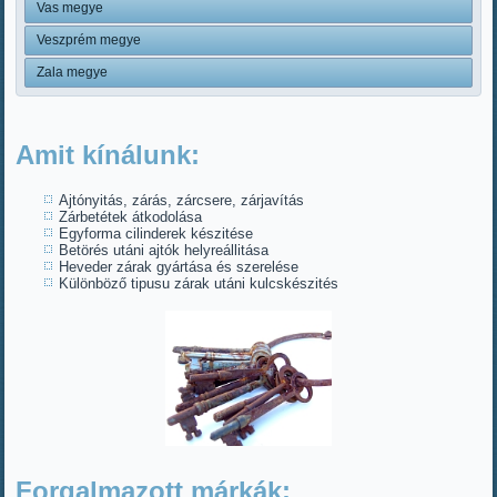
Vas megye
Veszprém megye
Zala megye
Amit kínálunk:
Ajtónyitás, zárás, zárcsere, zárjavítás
Zárbetétek átkodolása
Egyforma cilinderek készitése
Betörés utáni ajtók helyreállitása
Heveder zárak gyártása és szerelése
Különböző tipusu zárak utáni kulcskészités
Forgalmazott márkák: