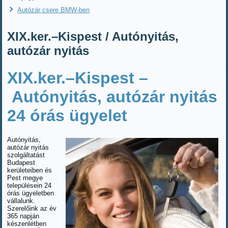
Autózár csere BMW-ben
XIX.ker.–Kispest / Autónyitás,
autózár nyitás
XIX.ker.–Kispest –
Autónyitás, autózár nyitás
24 órás ügyelet
Autónyitás,
autózár nyitás
szolgáltatást
Budapest
kerületeiben és
Pest megye
településein 24
órás ügyeletben
vállalunk.
Szerelőink az év
365 napján
készenlétben