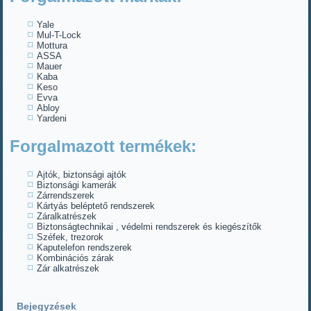
Yale
Mul-T-Lock
Mottura
ASSA
Mauer
Kaba
Keso
Evva
Abloy
Yardeni
Forgalmazott termékek:
Ajtók, biztonsági ajtók
Biztonsági kamerák
Zárrendszerek
Kártyás beléptető rendszerek
Záralkatrészek
Biztonságtechnikai , védelmi rendszerek és kiegészítők
Széfek, trezorok
Kaputelefon rendszerek
Kombinációs zárak
Zár alkatrészek
Bejegyzések