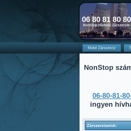
06 80 81 80 8
NonStop Hívható Zárszerviz-
Mobil Zárszerviz
S
NonStop szá
06-80-81-80
ingyen hívh
Zárszervizeink: