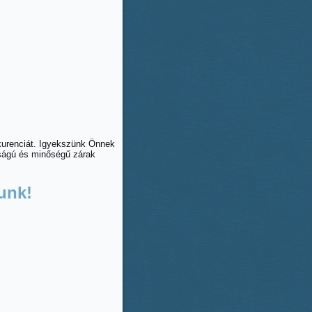
nkurenciát. Igyekszünk Önnek
nságú és minőségű zárak
unk!