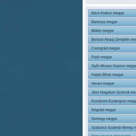
Bács-Kiskun megye
Baranya megye
Békés megye
Borsod-Abaúj-Zemplén m
Csongrád megye
Fejér megye
Győr-Moson-Sopron megy
Hajdú-Bihar megye
Heves megye
Jász-Nagykun-Szolnok me
Komárom-Esztergom meg
Nógrád megye
Somogy megye
Szabolcs-Szatmár-Bereg 