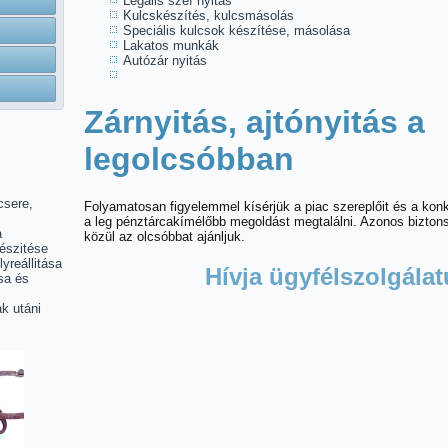
Legális széf nyitás
Kulcskészítés, kulcsmásolás
Speciális kulcsok készítése, másolása
Lakatos munkák
Autózár nyitás
Zárnyitás, ajtónyitás a
legolcsóbban
csere,
Folyamatosan figyelemmel kísérjük a piac szereplőit és a ko
a leg pénztárcakímélőbb megoldást megtalálni. Azonos bizto
a
közül az olcsóbbat ajánljuk.
észitése
lyreállitása
Hívja ügyfélszolgálat
sa és
k utáni