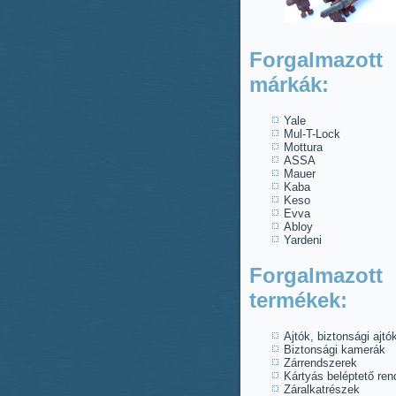
Forgalmazott
márkák:
Yale
Mul-T-Lock
Mottura
ASSA
Mauer
Kaba
Keso
Evva
Abloy
Yardeni
Forgalmazott
termékek:
Ajtók, biztonsági ajtó
Biztonsági kamerák
Zárrendszerek
Kártyás beléptető re
Záralkatrészek