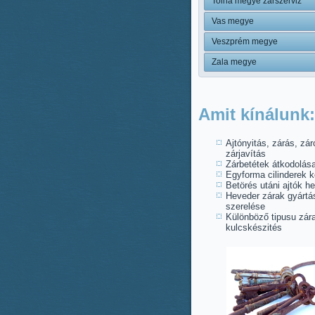
Tolna megye zárszerviz
Vas megye
Veszprém megye
Zala megye
Amit kínálunk:
Ajtónyitás, zárás, zár
zárjavítás
Zárbetétek átkodolás
Egyforma cilinderek k
Betörés utáni ajtók he
Heveder zárak gyártá
szerelése
Különböző tipusu zára
kulcskészités