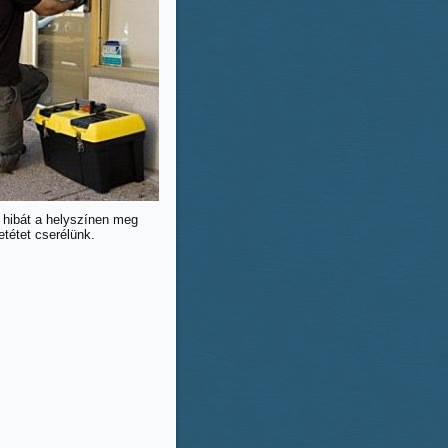
ő hibát a helyszínen meg
betétet cserélünk.