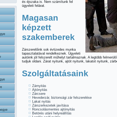
és éjszaka is. Nem számítunk fel
ügyeleti felárat.
Magasan
képzett
egye
szakemberek
Zárszerelőink sok évtizedes munka
tapasztalatával rendelkeznek. Ügyeleti
e
autóink jól felszerelt műhelyt tartalmaznak. A legtöbb felmerül
tudjuk oldani. Zárat nyitunk, ajtót nyitunk, lakatot nyitunk, zár
Szolgáltatásaink
gye
Zárnyitás
ye
Ajtónyitás
Zárcsere
Hevederzár, biztonsági zár felszerelése
Lakat nyitás
Zárszerkezetek javítása
Roncsolásmentes ajtónyitás
megye
Betörés utáni helyreállítás