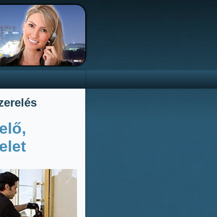
zerelés
elő,
elet