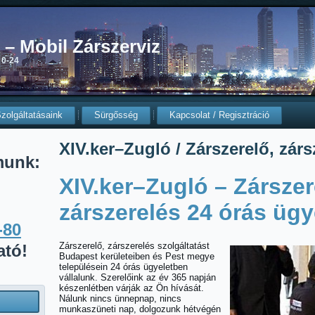
0 – Mobil Zárszerviz
 0-24
zolgáltatásaink
Sürgősség
Kapcsolat / Regisztráció
XIV.ker–Zugló / Zárszerelő, zárs
munk:
XIV.ker–Zugló – Zárszer
zárszerelés 24 órás ügy
-80
Zárszerelő, zárszerelés szolgáltatást
ató!
Budapest kerületeiben és Pest megye
településein 24 órás ügyeletben
vállalunk. Szerelőink az év 365 napján
készenlétben várják az Ön hívását.
Nálunk nincs ünnepnap, nincs
munkaszüneti nap, dolgozunk hétvégén