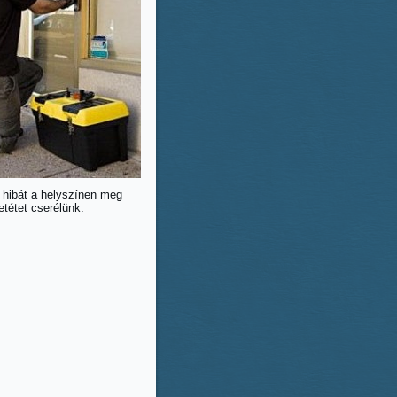
ő hibát a helyszínen meg
betétet cserélünk.