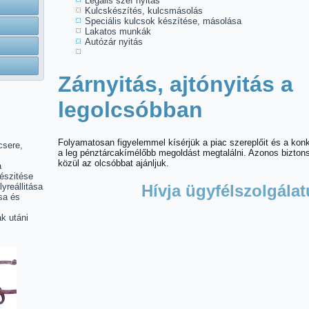
Legális széf nyitás
Kulcskészítés, kulcsmásolás
Speciális kulcsok készítése, másolása
Lakatos munkák
Autózár nyitás
Zárnyitás, ajtónyitás a
legolcsóbban
Folyamatosan figyelemmel kísérjük a piac szereplőit és a ko
csere,
a leg pénztárcakímélőbb megoldást megtalálni. Azonos bizto
közül az olcsóbbat ajánljuk.
a
észitése
lyreállitása
Hívja ügyfélszolgálat
sa és
k utáni