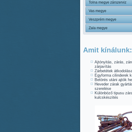
Tolna megye zárszerviz
Vas megye
Veszprém megye
Zala megye
Amit kínálunk:
Ajtónyitás, zárás, zár
zárjavítás
Zárbetétek átkodolás
Egyforma cilinderek k
Betörés utáni ajtók he
Heveder zárak gyártá
szerelése
Különböző tipusu zára
kulcskészités