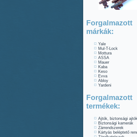
Forgalmazott
márkák:
Yale
Mul-T-Lock
Mottura
ASSA
Mauer
Kaba
Keso
Evva
Abloy
Yardeni
Forgalmazott
termékek:
Ajtók, biztonsági ajtó
Biztonsági kamerák
Zárrendszerek
Kártyás beléptető re
Záralkatrészek