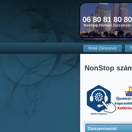
06 80 81 80 8
NonStop Hívható Zárszerviz-
Mobil Zárszerviz
S
NonStop szá
Zárszervizeink: