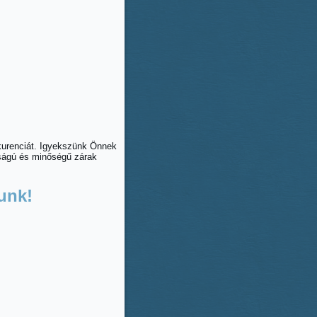
nkurenciát. Igyekszünk Önnek
nságú és minőségű zárak
unk!