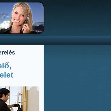
erelés
lő,
elet