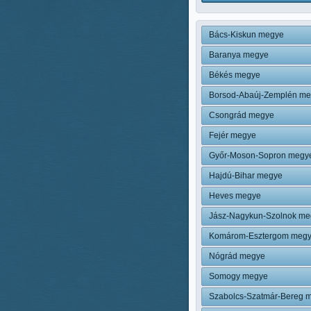
Bács-Kiskun megye
Baranya megye
Békés megye
Borsod-Abaúj-Zemplén m
Csongrád megye
Fejér megye
Győr-Moson-Sopron megy
Hajdú-Bihar megye
Heves megye
Jász-Nagykun-Szolnok me
Komárom-Esztergom meg
Nógrád megye
Somogy megye
Szabolcs-Szatmár-Bereg 