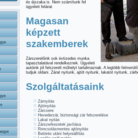
és éjszaka is. Nem számítunk fel
ügyeleti felárat.
Magasan
képzett
szakemberek
egye
Zárszerelőink sok évtizedes munka
tapasztalatával rendelkeznek. Ügyeleti
autóink jól felszerelt műhelyt tartalmaznak. A legtöbb felmerül
e
tudjuk oldani. Zárat nyitunk, ajtót nyitunk, lakatot nyitunk, zár
Szolgáltatásaink
gye
Zárnyitás
ye
Ajtónyitás
Zárcsere
Hevederzár, biztonsági zár felszerelése
Lakat nyitás
Zárszerkezetek javítása
Roncsolásmentes ajtónyitás
megye
Betörés utáni helyreállítás