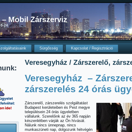
0 – Mobil Zárszerviz
 0-24
zolgáltatásaink
Sürgősség
Kapcsolat / Regisztráció
Veresegyház / Zárszerelő, zársz
munk:
Veresegyház – Zárszere
zárszerelés 24 órás ügy
Zárszerelő, zárszerelés szolgáltatást
Budapest kerületeiben és Pest megye
településein 24 órás ügyeletben
vállalunk. Szerelőink az év 365 napján
készenlétben várják az Ön hívását.
Nálunk nincs ünnepnap, nincs
munkaszüneti nap, dolgozunk hétvégén