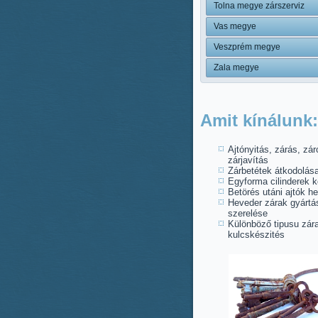
Tolna megye zárszerviz
Vas megye
Veszprém megye
Zala megye
Amit kínálunk:
Ajtónyitás, zárás, zár
zárjavítás
Zárbetétek átkodolás
Egyforma cilinderek k
Betörés utáni ajtók he
Heveder zárak gyártá
szerelése
Különböző tipusu zára
kulcskészités