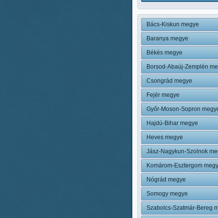
Bács-Kiskun megye
Baranya megye
Békés megye
Borsod-Abaúj-Zemplén m
Csongrád megye
Fejér megye
Győr-Moson-Sopron megy
Hajdú-Bihar megye
Heves megye
Jász-Nagykun-Szolnok me
Komárom-Esztergom meg
Nógrád megye
Somogy megye
Szabolcs-Szatmár-Bereg 