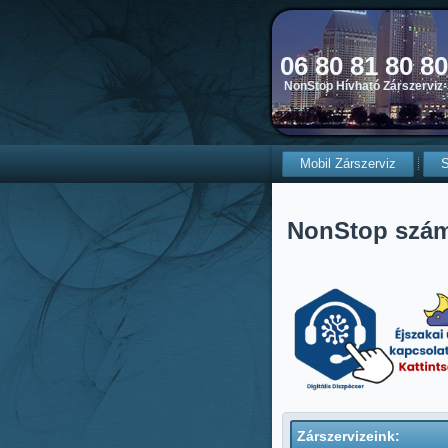
06 80 81 80 8
NonStop Hívható Zárszerviz-
Mobil Zárszerviz
S
NonStop szá
Zárszervizeink: