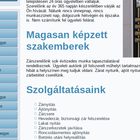
településein 24 órás ügyeletben vállaljuk.
Szerelőink az év 365 napján készenlétben várják az
Ön hívását. Nálunk nincs ünnepnap, nincs
munkaszüneti nap, dolgozunk hétvégén és éjszaka
is. Nem számítunk fel ügyeleti felárat.
Magasan képzett
egye
szakemberek
Zárszerelőink sok évtizedes munka tapasztalatával
rendelkeznek. Ügyeleti autóink jól felszerelt műhelyt tartalmaz
e
hibát a helyszínen meg tudjuk oldani. Zárat nyitunk, ajtót nyitu
zárbetétet cserélünk.
Szolgáltatásaink
gye
Zárnyitás
ye
Ajtónyitás
Zárcsere
Hevederzár, biztonsági zár felszerelése
Lakat nyitás
Zárszerkezetek javítása
Roncsolásmentes ajtónyitás
megye
Betörés utáni helyreállítás