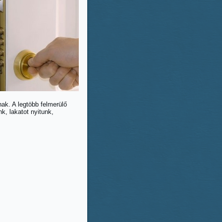
nak. A legtöbb felmerülő
nk, lakatot nyitunk,