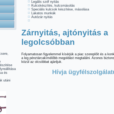
Legális széf nyitás
Kulcskészítés, kulcsmásolás
Speciális kulcsok készítése, másolása
Lakatos munkák
Autózár nyitás
Zárnyitás, ajtónyitás a
legolcsóbban
csere,
Folyamatosan figyelemmel kísérjük a piac szereplőit és a ko
a leg pénztárcakímélőbb megoldást megtalálni. Azonos bizto
a
közül az olcsóbbat ajánljuk.
észitése
lyreállitása
Hívja ügyfélszolgálat
sa és
k utáni