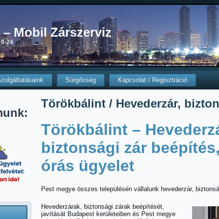
0 – Mobil Zárszerviz
 0-24
zolgáltatásaink
Sürgősség
Kapcsolat / Regisztráció
Törökbálint / Hevederzár, bizton
munk:
Törökbálint – Hevederzá
biztonsági zár beépítés,
órás ügyelet
Pest megye összes településén vállalunk hevederzár, biztonság
Hevederzárak, biztonsági zárak beépítését,
javítását Budapest kerületeiben és Pest megye