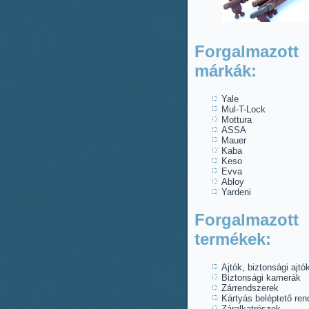
Forgalmazott
márkák:
Yale
Mul-T-Lock
Mottura
ASSA
Mauer
Kaba
Keso
Evva
Abloy
Yardeni
Forgalmazott
termékek:
Ajtók, biztonsági ajtó
Biztonsági kamerák
Zárrendszerek
Kártyás beléptető re
Záralkatrészek