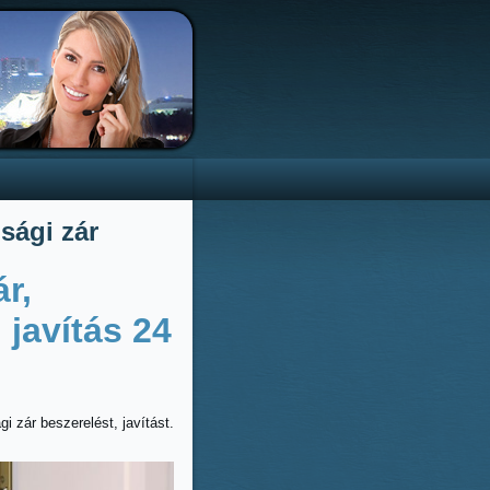
sági zár
r,
 javítás 24
i zár beszerelést, javítást.