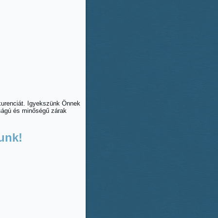
nkurenciát. Igyekszünk Önnek
nságú és minőségű zárak
unk!