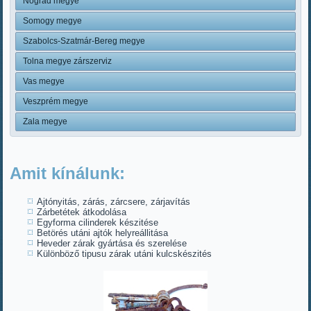
Nógrád megye
Somogy megye
Szabolcs-Szatmár-Bereg megye
Tolna megye zárszerviz
Vas megye
Veszprém megye
Zala megye
Amit kínálunk:
Ajtónyitás, zárás, zárcsere, zárjavítás
Zárbetétek átkodolása
Egyforma cilinderek készitése
Betörés utáni ajtók helyreállitása
Heveder zárak gyártása és szerelése
Különböző tipusu zárak utáni kulcskészités