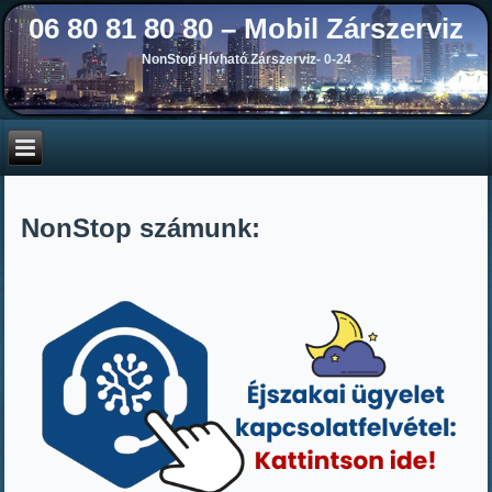
06 80 81 80 80 – Mobil Zárszerviz
NonStop Hívható Zárszerviz- 0-24
NonStop számunk: