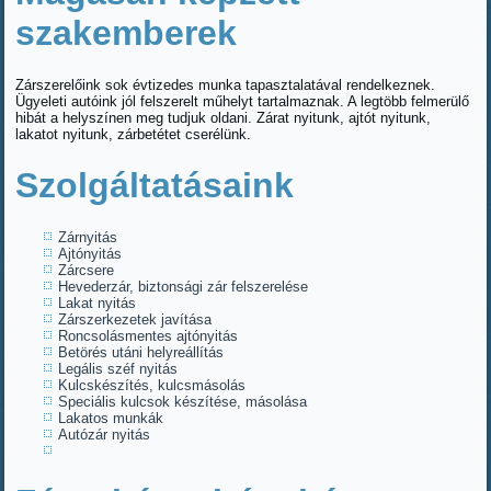
szakemberek
Zárszerelőink sok évtizedes munka tapasztalatával rendelkeznek.
Ügyeleti autóink jól felszerelt műhelyt tartalmaznak. A legtöbb felmerülő
hibát a helyszínen meg tudjuk oldani. Zárat nyitunk, ajtót nyitunk,
lakatot nyitunk, zárbetétet cserélünk.
Szolgáltatásaink
Zárnyitás
Ajtónyitás
Zárcsere
Hevederzár, biztonsági zár felszerelése
Lakat nyitás
Zárszerkezetek javítása
Roncsolásmentes ajtónyitás
Betörés utáni helyreállítás
Legális széf nyitás
Kulcskészítés, kulcsmásolás
Speciális kulcsok készítése, másolása
Lakatos munkák
Autózár nyitás