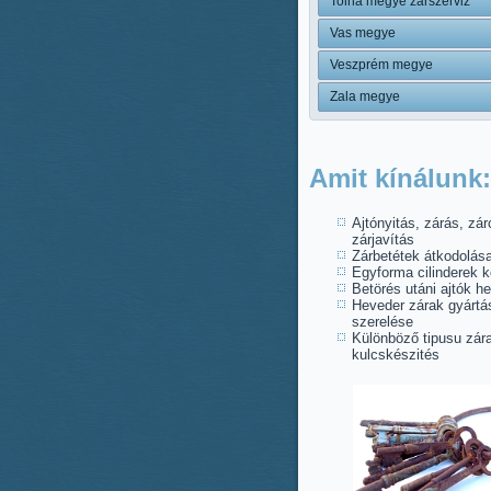
Tolna megye zárszerviz
Vas megye
Veszprém megye
Zala megye
Amit kínálunk:
Ajtónyitás, zárás, zár
zárjavítás
Zárbetétek átkodolás
Egyforma cilinderek k
Betörés utáni ajtók he
Heveder zárak gyártá
szerelése
Különböző tipusu zára
kulcskészités