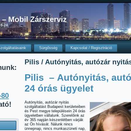
0 – Mobil Zárszerviz
 0-24
zolgáltatásaink
Sürgősség
Kapcsolat / Regisztráció
Pilis / Autónyitás, autózár nyitá
munk:
Pilis – Autónyitás, autó
24 órás ügyelet
-80
Autónyitás, autózár nyitás
ató!
szolgáltatást Budapest kerületeiben
és Pest megye településein 24 órás
ügyeletben vállalunk. Szerelőink az
év 365 napján készenlétben várják
az Ön hívását. Nálunk nincs
ünnepnap, nincs munkaszüneti nap,