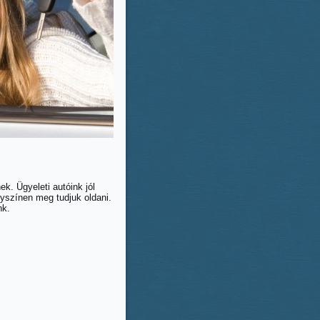
k. Ügyeleti autóink jól
elyszínen meg tudjuk oldani.
nk.