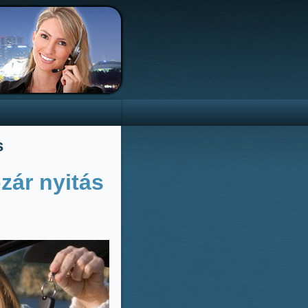
s
zár nyitás