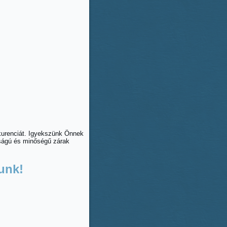
nkurenciát. Igyekszünk Önnek
nságú és minőségű zárak
unk!