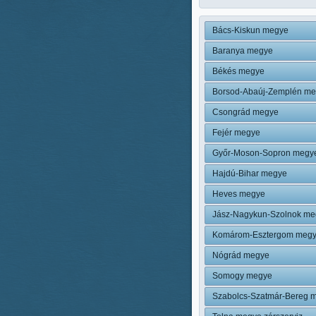
Bács-Kiskun megye
Baranya megye
Békés megye
Borsod-Abaúj-Zemplén m
Csongrád megye
Fejér megye
Győr-Moson-Sopron megy
Hajdú-Bihar megye
Heves megye
Jász-Nagykun-Szolnok me
Komárom-Esztergom meg
Nógrád megye
Somogy megye
Szabolcs-Szatmár-Bereg 