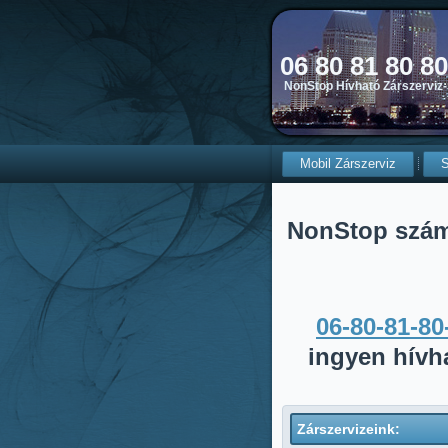
06 80 81 80 8
NonStop Hívható Zárszerviz-
Mobil Zárszerviz
S
NonStop szá
06-80-81-80
ingyen hívh
Zárszervizeink: