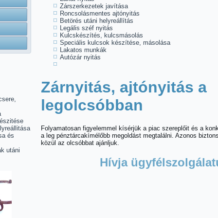
Zárszerkezetek javítása
Roncsolásmentes ajtónyitás
Betörés utáni helyreállítás
Legális széf nyitás
Kulcskészítés, kulcsmásolás
Speciális kulcsok készítése, másolása
Lakatos munkák
Autózár nyitás
Zárnyitás, ajtónyitás a
csere,
legolcsóbban
a
észitése
lyreállitása
Folyamatosan figyelemmel kísérjük a piac szereplőit és a ko
sa és
a leg pénztárcakímélőbb megoldást megtalálni. Azonos bizto
közül az olcsóbbat ajánljuk.
k utáni
Hívja ügyfélszolgálat