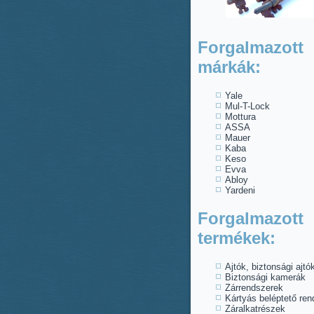
Forgalmazott
márkák:
Yale
Mul-T-Lock
Mottura
ASSA
Mauer
Kaba
Keso
Evva
Abloy
Yardeni
Forgalmazott
termékek:
Ajtók, biztonsági ajtó
Biztonsági kamerák
Zárrendszerek
Kártyás beléptető re
Záralkatrészek