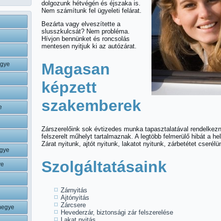
dolgozunk hétvégén és éjszaka is.
Nem számítunk fel ügyeleti felárat.
Bezárta vagy elveszítette a
slusszkulcsát? Nem probléma.
Hívjon bennünket és roncsolás
mentesen nyitjuk ki az autózárat.
Magasan
egye
képzett
szakemberek
e
Zárszerelőink sok évtizedes munka tapasztalatával rendelkezne
felszerelt műhelyt tartalmaznak. A legtöbb felmerülő hibát a h
Zárat nyitunk, ajtót nyitunk, lakatot nyitunk, zárbetétet cserélü
gye
Szolgáltatásaink
ye
Zárnyitás
Ajtónyitás
Zárcsere
megye
Hevederzár, biztonsági zár felszerelése
Lakat nyitás