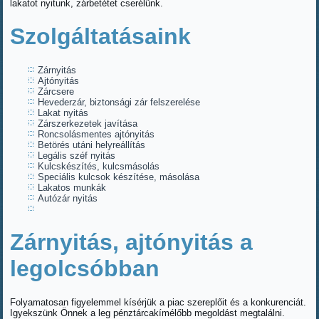
lakatot nyitunk, zárbetétet cserélünk.
Szolgáltatásaink
Zárnyitás
Ajtónyitás
Zárcsere
Hevederzár, biztonsági zár felszerelése
Lakat nyitás
Zárszerkezetek javítása
Roncsolásmentes ajtónyitás
Betörés utáni helyreállítás
Legális széf nyitás
Kulcskészítés, kulcsmásolás
Speciális kulcsok készítése, másolása
Lakatos munkák
Autózár nyitás
Zárnyitás, ajtónyitás a
legolcsóbban
Folyamatosan figyelemmel kísérjük a piac szereplőit és a konkurenciát.
Igyekszünk Önnek a leg pénztárcakímélőbb megoldást megtalálni.