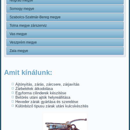
Nógrád megye
Somogy megye
Szabolcs-Szatmár-Bereg megye
Tolna megye zárszerviz
Vas megye
Veszprém megye
Zala megye
Amit kínálunk:
Ajtónyitás, zárás, zárcsere, zárjavítás
Zárbetétek átkodolása
Egyforma cilinderek készitése
Betörés utáni ajtók helyreállitása
Heveder zárak gyártása és szerelése
Különböző tipusu zárak utáni kulcskészités