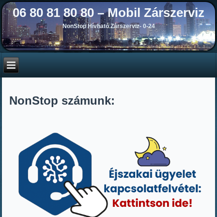
06 80 81 80 80 – Mobil Zárszerviz
NonStop Hívható Zárszerviz- 0-24
NonStop számunk: