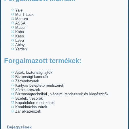
Yale
Mul-T-Lock
Mottura
ASSA
Mauer
Kaba
Keso
Evva
Abloy
Yardeni
Forgalmazott termékek:
Ajtók, biztonsági ajtók
Biztonsági kamerák
Zárrendszerek
Kártyás beléptető rendszerek
Záralkatrészek
Biztonságtechnikai , védelmi rendszerek és kiegészítők
Széfek, trezorok
Kaputelefon rendszerek
Kombinációs zárak
Zár alkatrészek
Bejegyzések