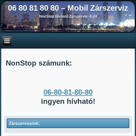
06 80 81 80 80 – Mobil Zárszerviz
NonStop Hívható Zárszerviz- 0-24
NonStop számunk:
06-80-81-80-80
ingyen hívható!
Zárszervizeink: