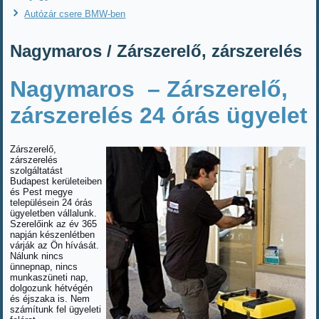
Autózár csere BMW-ben
Nagymaros / Zárszerelő, zárszerelés
Nagymaros – Zárszerelő,
zárszerelés 24 órás ügyelet
Zárszerelő,
zárszerelés
szolgáltatást
Budapest kerületeiben
és Pest megye
településein 24 órás
ügyeletben vállalunk.
Szerelőink az év 365
napján készenlétben
várják az Ön hívását.
Nálunk nincs
ünnepnap, nincs
munkaszüneti nap,
dolgozunk hétvégén
és éjszaka is. Nem
számítunk fel ügyeleti