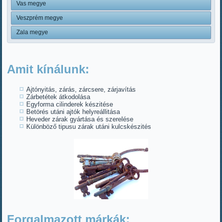
Vas megye
Veszprém megye
Zala megye
Amit kínálunk:
Ajtónyitás, zárás, zárcsere, zárjavítás
Zárbetétek átkodolása
Egyforma cilinderek készitése
Betörés utáni ajtók helyreállitása
Heveder zárak gyártása és szerelése
Különböző tipusu zárak utáni kulcskészités
Forgalmazott márkák: