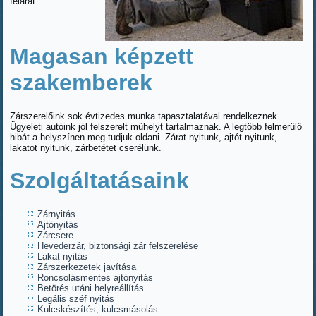
felárat.
Magasan képzett
szakemberek
Zárszerelőink sok évtizedes munka tapasztalatával rendelkeznek.
Ügyeleti autóink jól felszerelt műhelyt tartalmaznak. A legtöbb felmerülő
hibát a helyszínen meg tudjuk oldani. Zárat nyitunk, ajtót nyitunk,
lakatot nyitunk, zárbetétet cserélünk.
Szolgáltatásaink
Zárnyitás
Ajtónyitás
Zárcsere
Hevederzár, biztonsági zár felszerelése
Lakat nyitás
Zárszerkezetek javítása
Roncsolásmentes ajtónyitás
Betörés utáni helyreállítás
Legális széf nyitás
Kulcskészítés, kulcsmásolás