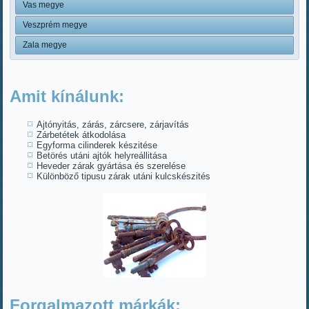
Vas megye
Veszprém megye
Zala megye
Amit kínálunk:
Ajtónyitás, zárás, zárcsere, zárjavítás
Zárbetétek átkodolása
Egyforma cilinderek készitése
Betörés utáni ajtók helyreállitása
Heveder zárak gyártása és szerelése
Különböző tipusu zárak utáni kulcskészités
Forgalmazott márkák: