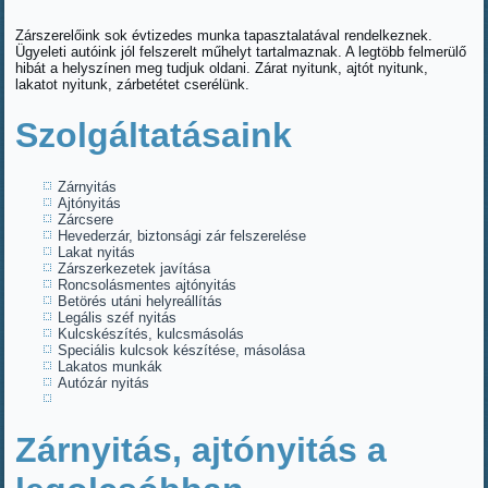
Zárszerelőink sok évtizedes munka tapasztalatával rendelkeznek.
Ügyeleti autóink jól felszerelt műhelyt tartalmaznak. A legtöbb felmerülő
hibát a helyszínen meg tudjuk oldani. Zárat nyitunk, ajtót nyitunk,
lakatot nyitunk, zárbetétet cserélünk.
Szolgáltatásaink
Zárnyitás
Ajtónyitás
Zárcsere
Hevederzár, biztonsági zár felszerelése
Lakat nyitás
Zárszerkezetek javítása
Roncsolásmentes ajtónyitás
Betörés utáni helyreállítás
Legális széf nyitás
Kulcskészítés, kulcsmásolás
Speciális kulcsok készítése, másolása
Lakatos munkák
Autózár nyitás
Zárnyitás, ajtónyitás a