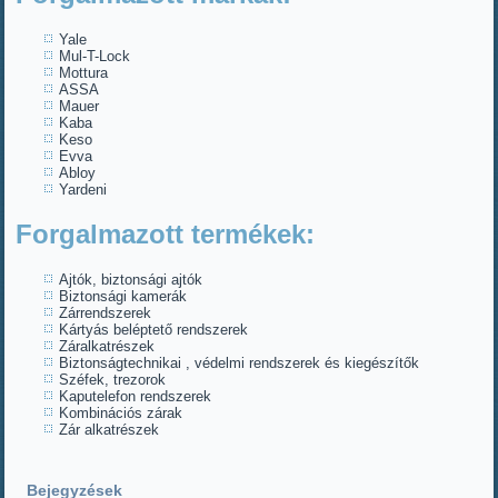
Yale
Mul-T-Lock
Mottura
ASSA
Mauer
Kaba
Keso
Evva
Abloy
Yardeni
Forgalmazott termékek:
Ajtók, biztonsági ajtók
Biztonsági kamerák
Zárrendszerek
Kártyás beléptető rendszerek
Záralkatrészek
Biztonságtechnikai , védelmi rendszerek és kiegészítők
Széfek, trezorok
Kaputelefon rendszerek
Kombinációs zárak
Zár alkatrészek
Bejegyzések