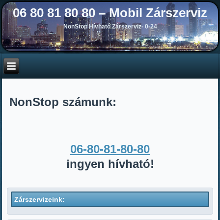
06 80 81 80 80 – Mobil Zárszerviz
NonStop Hívható Zárszerviz- 0-24
NonStop számunk:
06-80-81-80-80
ingyen hívható!
Zárszervizeink: