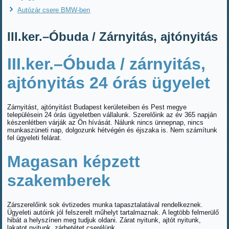
Autózár csere BMW-ben
III.ker.–Óbuda / Zárnyitás, ajtónyitás
III.ker.–Óbuda / zárnyitás,
ajtónyitás 24 órás ügyelet
Zárnyitást, ajtónyitást Budapest kerületeiben és Pest megye
településein 24 órás ügyeletben vállalunk. Szerelőink az év 365 napján
készenlétben várják az Ön hívását. Nálunk nincs ünnepnap, nincs
munkaszüneti nap, dolgozunk hétvégén és éjszaka is. Nem számítunk
fel ügyeleti felárat.
Magasan képzett
szakemberek
Zárszerelőink sok évtizedes munka tapasztalatával rendelkeznek.
Ügyeleti autóink jól felszerelt műhelyt tartalmaznak. A legtöbb felmerülő
hibát a helyszínen meg tudjuk oldani. Zárat nyitunk, ajtót nyitunk,
lakatot nyitunk, zárbetétet cserélünk.