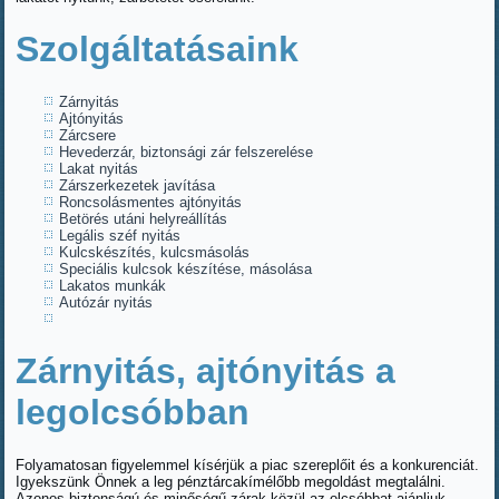
Szolgáltatásaink
Zárnyitás
Ajtónyitás
Zárcsere
Hevederzár, biztonsági zár felszerelése
Lakat nyitás
Zárszerkezetek javítása
Roncsolásmentes ajtónyitás
Betörés utáni helyreállítás
Legális széf nyitás
Kulcskészítés, kulcsmásolás
Speciális kulcsok készítése, másolása
Lakatos munkák
Autózár nyitás
Zárnyitás, ajtónyitás a
legolcsóbban
Folyamatosan figyelemmel kísérjük a piac szereplőit és a konkurenciát.
Igyekszünk Önnek a leg pénztárcakímélőbb megoldást megtalálni.
Azonos biztonságú és minőségű zárak közül az olcsóbbat ajánljuk.