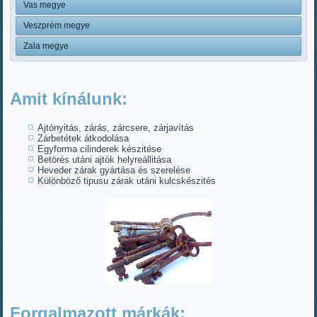
Vas megye
Veszprém megye
Zala megye
Amit kínálunk:
Ajtónyitás, zárás, zárcsere, zárjavítás
Zárbetétek átkodolása
Egyforma cilinderek készitése
Betörés utáni ajtók helyreállitása
Heveder zárak gyártása és szerelése
Különböző tipusu zárak utáni kulcskészités
Forgalmazott márkák: