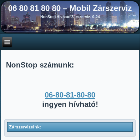
06 80 81 80 80 – Mobil Zárszerviz
NonStop Hívható Zárszerviz- 0-24
NonStop számunk:
06-80-81-80-80
ingyen hívható!
Zárszervizeink: