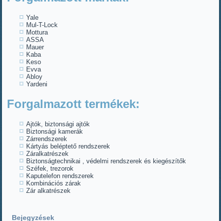
Yale
Mul-T-Lock
Mottura
ASSA
Mauer
Kaba
Keso
Evva
Abloy
Yardeni
Forgalmazott termékek:
Ajtók, biztonsági ajtók
Biztonsági kamerák
Zárrendszerek
Kártyás beléptető rendszerek
Záralkatrészek
Biztonságtechnikai , védelmi rendszerek és kiegészítők
Széfek, trezorok
Kaputelefon rendszerek
Kombinációs zárak
Zár alkatrészek
Bejegyzések