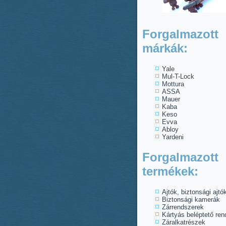
Forgalmazott
márkák:
Yale
Mul-T-Lock
Mottura
ASSA
Mauer
Kaba
Keso
Evva
Abloy
Yardeni
Forgalmazott
termékek:
Ajtók, biztonsági ajtó
Biztonsági kamerák
Zárrendszerek
Kártyás beléptető re
Záralkatrészek