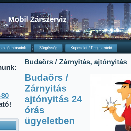
0 – Mobil Zárszerviz
 0-24
zolgáltatásaink
Sürgősség
Kapcsolat / Regisztráció
Budaörs / Zárnyitás, ajtónyitás
munk:
Budaörs /
Zárnyitás
-80
ajtónyitás 24
ató!
órás
ügyeletben