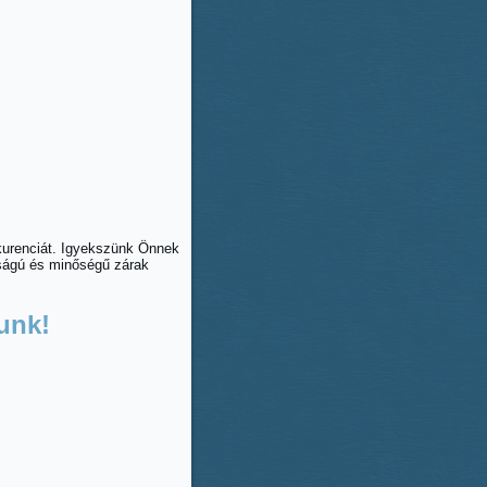
nkurenciát. Igyekszünk Önnek
nságú és minőségű zárak
unk!