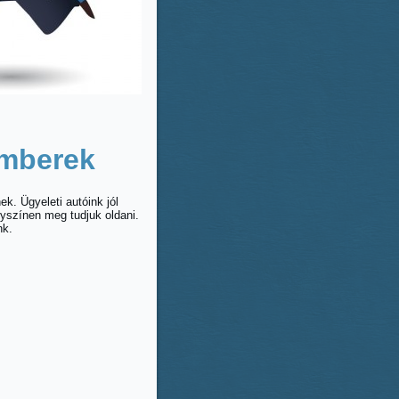
emberek
k. Ügyeleti autóink jól
elyszínen meg tudjuk oldani.
nk.