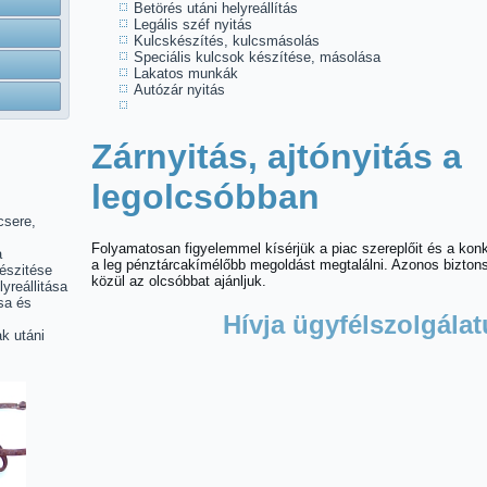
Betörés utáni helyreállítás
Legális széf nyitás
Kulcskészítés, kulcsmásolás
Speciális kulcsok készítése, másolása
Lakatos munkák
Autózár nyitás
Zárnyitás, ajtónyitás a
legolcsóbban
csere,
Folyamatosan figyelemmel kísérjük a piac szereplőit és a ko
a
a leg pénztárcakímélőbb megoldást megtalálni. Azonos bizto
észitése
közül az olcsóbbat ajánljuk.
lyreállitása
sa és
Hívja ügyfélszolgálat
k utáni