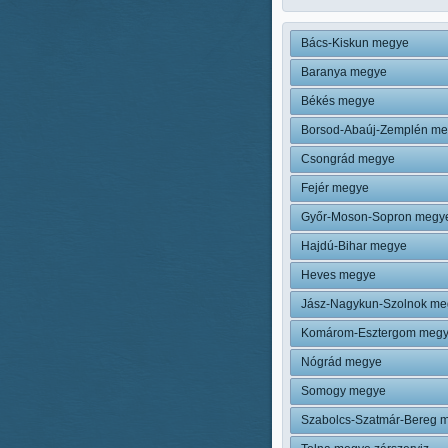
Bács-Kiskun megye
Baranya megye
Békés megye
Borsod-Abaúj-Zemplén m
Csongrád megye
Fejér megye
Győr-Moson-Sopron megy
Hajdú-Bihar megye
Heves megye
Jász-Nagykun-Szolnok me
Komárom-Esztergom meg
Nógrád megye
Somogy megye
Szabolcs-Szatmár-Bereg 