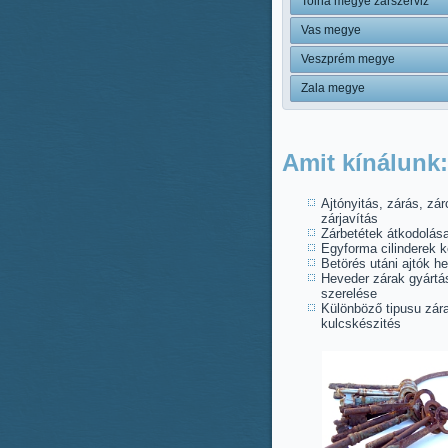
Tolna megye zárszerviz
Vas megye
Veszprém megye
Zala megye
Amit kínálunk:
Ajtónyitás, zárás, zár
zárjavítás
Zárbetétek átkodolás
Egyforma cilinderek k
Betörés utáni ajtók he
Heveder zárak gyártá
szerelése
Különböző tipusu zára
kulcskészités