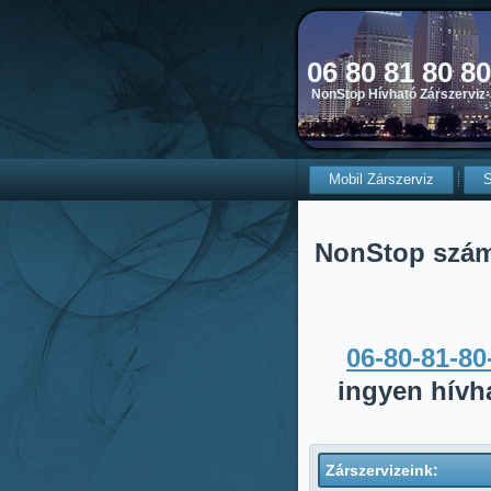
06 80 81 80 8
NonStop Hívható Zárszerviz-
Mobil Zárszerviz
S
NonStop szá
06-80-81-80
ingyen hívh
Zárszervizeink: