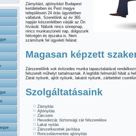
Zárnyitást, ajtónyitást Budapest
kerületeiben és Pest megye
településein 24 órás ügyeletben
vállalunk. Szerelőink az év 365
napján készenlétben várják az Ön
hívását. Nálunk nincs ünnepnap,
nincs munkaszüneti nap, dolgozunk
hétvégén és éjszaka is. Nem
egye
számítunk fel ügyeleti felárat.
Magasan képzett szak
e
Zárszerelőink sok évtizedes munka tapasztalatával rendelkezne
felszerelt műhelyt tartalmaznak. A legtöbb felmerülő hibát a h
Zárat nyitunk, ajtót nyitunk, lakatot nyitunk, zárbetétet cserélü
Szolgáltatásaink
gye
ye
Zárnyitás
Ajtónyitás
Zárcsere
Hevederzár, biztonsági zár felszerelése
Lakat nyitás
megye
Zárszerkezetek javítása
Roncsolásmentes ajtónyitás